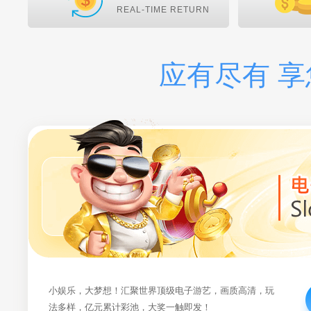
REAL-TIME RETURN
应有尽有 
小娱乐，大梦想！汇聚世界顶级电子游艺，画质高清，玩
法多样，亿元累计彩池，大奖一触即发！