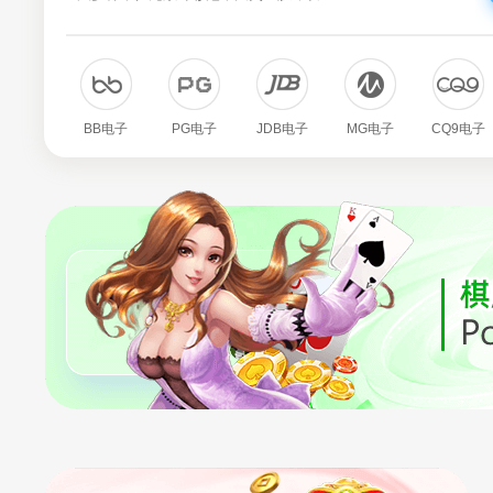
BB电子
PG电子
JDB电子
MG电子
CQ9电子